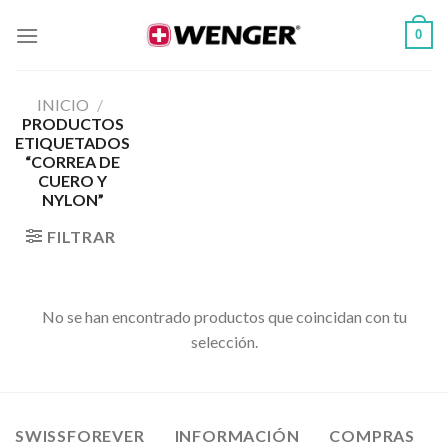
Skip
0
to
content
INICIO
/
PRODUCTOS
ETIQUETADOS
“CORREA DE
CUERO Y
NYLON”
FILTRAR
No se han encontrado productos que coincidan con tu
selección.
SWISSFOREVER
INFORMACIÓN
COMPRAS