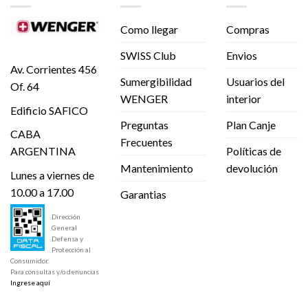
Como llegar
Compras
SWISS Club
Envios
Av. Corrientes 456
Sumergibilidad
Usuarios del
Of. 64
WENGER
interior
Edificio SAFICO
Preguntas
Plan Canje
CABA
Frecuentes
Políticas de
ARGENTINA
Mantenimiento
devolución
Lunes a viernes de
10.00 a 17.00
Garantias
Dirección
General
Defensa y
Protección al
Consumidor.
Para consultas y/o denuncias
Ingrese aquí